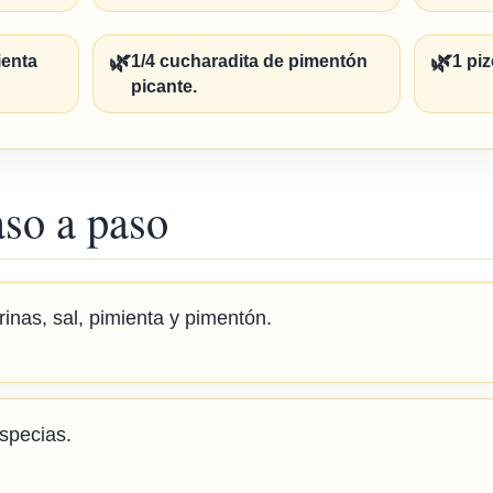
🌿
🌿
ienta
1/4 cucharadita de pimentón
1 piz
picante.
aso a paso
inas, sal, pimienta y pimentón.
especias.