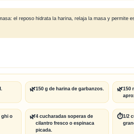
asa: el reposo hidrata la harina, relaja la masa y permite es
🌿
🌿
.
150 g de harina de garbanzos.
150 
apro
🌿
⏱️
 ghi o
4 cucharadas soperas de
1/2 
cilantro fresco o espinaca
gran
picada.