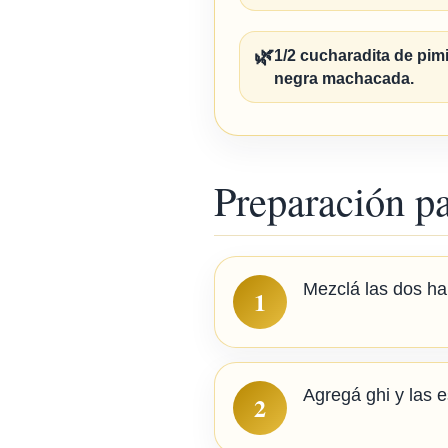
🌿
1/2 cucharadita de pim
negra machacada.
Preparación p
Mezclá las dos har
1
Agregá ghi y las 
2