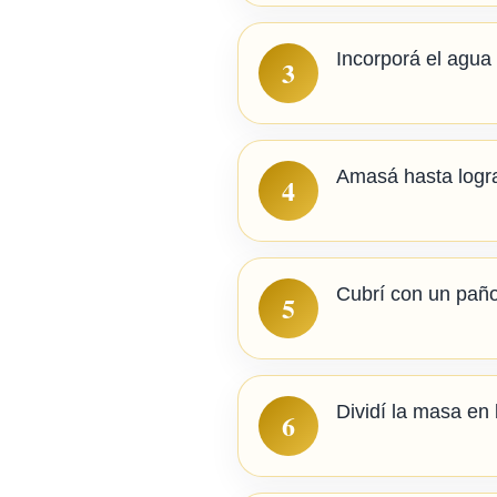
Incorporá el agua 
3
Amasá hasta logra
4
Cubrí con un pañ
5
Dividí la masa en 
6