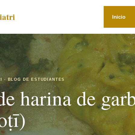
atri
Inicio
I · BLOG DE ESTUDIANTES
 de harina de gar
ṭī)