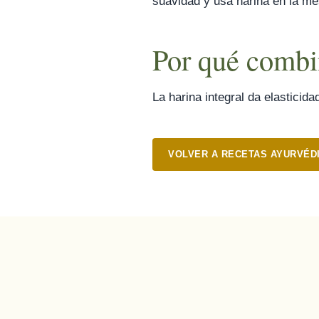
suavidad y usá harina en la me
Por qué combi
La harina integral da elasticida
VOLVER A RECETAS AYURVÉD