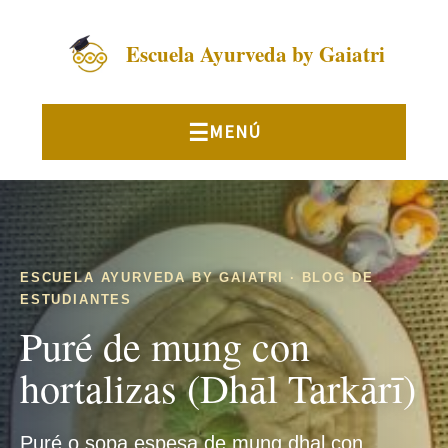
Escuela Ayurveda by Gaiatri
ESCUELA AYURVEDA BY GAIATRI · BLOG DE
ESTUDIANTES
Puré de mung con
hortalizas (Dhāl Tarkārī)
Puré o sopa espesa de mung dhal con