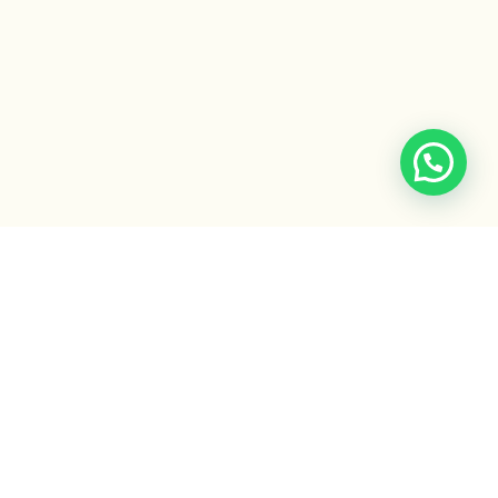
Escuela Ayurveda
by Gaiatri
Formaciones, cursos y recursos para integrar la sabiduría
ancestral del Ayurveda.