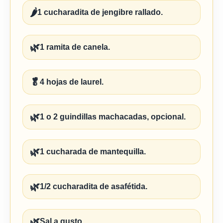
🌶️
1 cucharadita de jengibre rallado.
🌿
1 ramita de canela.
🥬
4 hojas de laurel.
🌿
1 o 2 guindillas machacadas, opcional.
🌿
1 cucharada de mantequilla.
🌿
1/2 cucharadita de asafétida.
🌿
Sal a gusto.