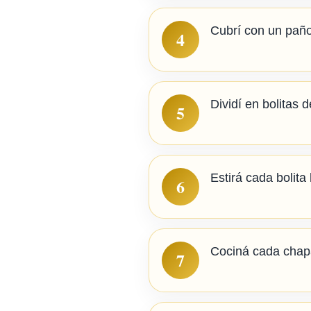
Cubrí con un paño
4
Dividí en bolitas 
5
Estirá cada bolit
6
Cociná cada chapat
7