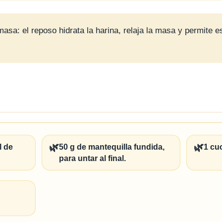
asa: el reposo hidrata la harina, relaja la masa y permite es
🌿
🌿
l de
50 g de mantequilla fundida,
1 cu
para untar al final.