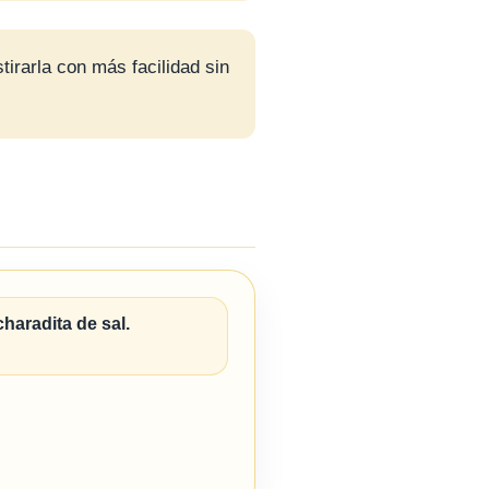
tirarla con más facilidad sin
charadita de sal.