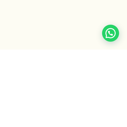
CONTACTO
info@escuelaayurveda.org.ar
WhatsApp: +54 9 11 2459-4376