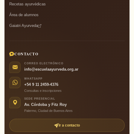
Recetas ayurvédicas
Área de alumnos
Gaiatri Ayurveda
CONTACTO
CORREO ELECTRÓNICO
info@escuelaayurveda.org.ar
WHATSAPP
+54 9 11 2459-4376
Consultas e inscripciones
SEDE PRESENCIAL
Av. Córdoba y Fitz Roy
Palermo, Ciudad de Buenos Aires
Ir a contacto