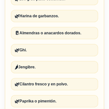
🌿
Harina de garbanzos.
🥛
Almendras o anacardos dorados.
🌿
Ghi.
🌶️
Jengibre.
🌿
Cilantro fresco y en polvo.
🌿
Paprika o pimentón.