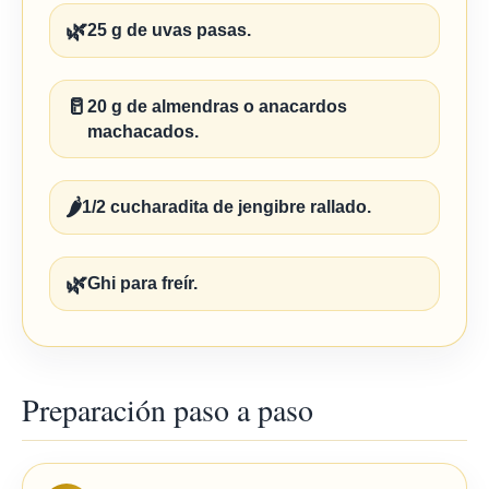
🌿
25 g de uvas pasas.
🥛
20 g de almendras o anacardos
machacados.
🌶️
1/2 cucharadita de jengibre rallado.
🌿
Ghi para freír.
Preparación paso a paso