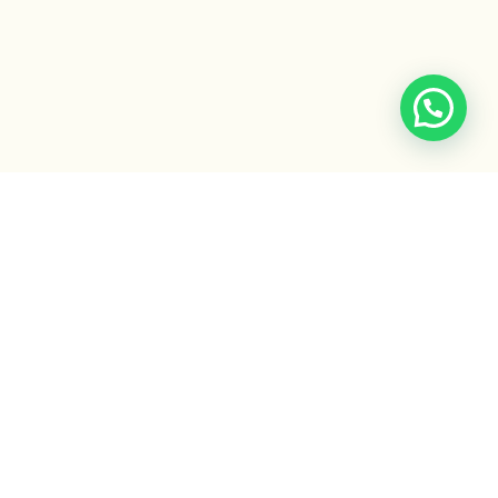
Escuela Ayurveda
by Gaiatri
Formaciones, cursos y recursos para integrar la sabiduría
ancestral del Ayurveda.