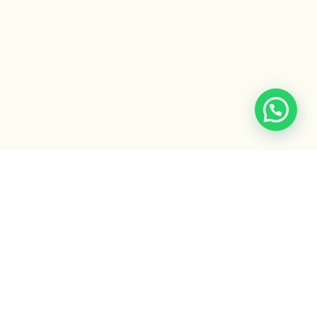
Escuela Ayurveda
by Gaiatri
Formaciones, cursos y recursos para integrar la sabiduría
ancestral del Ayurveda.