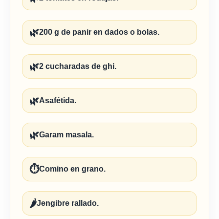
🌿
200 g de panir en dados o bolas.
🌿
2 cucharadas de ghi.
🌿
Asafétida.
🌿
Garam masala.
⏱️
Comino en grano.
🌶️
Jengibre rallado.