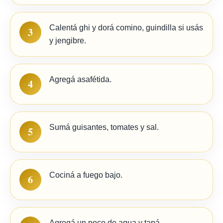
Calentá ghi y dorá comino, guindilla si usás
3
y jengibre.
Agregá asafétida.
4
Sumá guisantes, tomates y sal.
5
Cociná a fuego bajo.
6
Agregá un poco de agua y tapá.