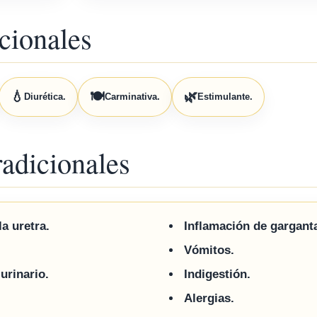
cionales
💧
🍽️
🌿
Diurética.
Carminativa.
Estimulante.
radicionales
a uretra.
Inflamación de gargant
Vómitos.
urinario.
Indigestión.
Alergias.