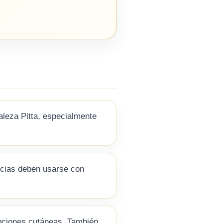
aleza Pitta, especialmente
pecias deben usarse con
rupciones cutáneas. También