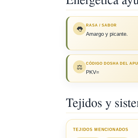
RASA / SABOR
👅
Amargo y picante.
CÓDIGO DOSHA DEL AP
⚖️
PKV=
Tejidos y sist
TEJIDOS MENCIONADOS