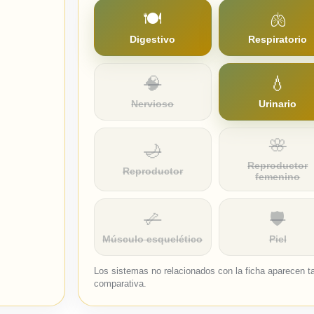
🍽️
🫁
Digestivo
Respiratorio
🧠
💧
Nervioso
Urinario
🌸
🌙
Reproductor
Reproductor
femenino
🦴
🛡️
Músculo esquelético
Piel
Los sistemas no relacionados con la ficha aparecen tac
comparativa.