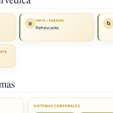
VIRYA / ENERGÍA
❄️
🌀
Refrescante.
UNTE
emas
SISTEMAS CORPORALES