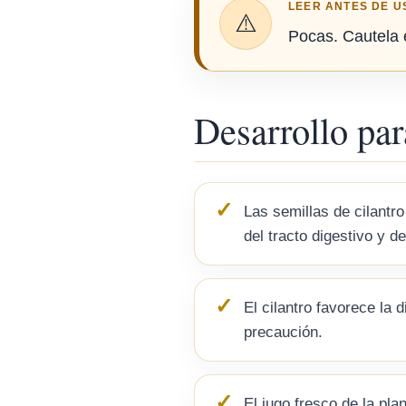
LEER ANTES DE U
⚠️
Pocas. Cautela e
Desarrollo par
Las semillas de cilantr
del tracto digestivo y de
El cilantro favorece la
precaución.
El jugo fresco de la pl