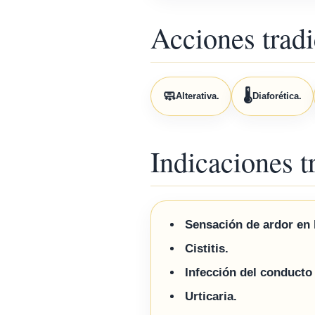
Acciones tradi
🧼
🌡️
Alterativa.
Diaforética.
Indicaciones t
Sensación de ardor en l
Cistitis.
Infección del conducto 
Urticaria.