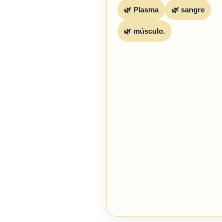
🌿 Plasma
🌿 sangre
🌿 músculo.