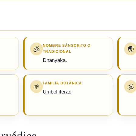
NOMBRE SÁNSCRITO O
🕉️
🌏
TRADICIONAL
Dhanyaka.
FAMILIA BOTÁNICA
🌱
🕉️
Umbelliferae.
urvédica