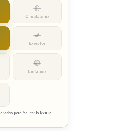
🩸
Circulatorio
🚽
Excretor
🟢
Linfático
hados para facilitar la lectura