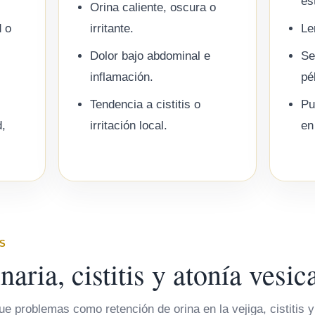
es
Orina caliente, oscura o
d o
irritante.
Le
Dolor bajo abdominal e
Se
inflamación.
pé
Tendencia a cistitis o
Pu
,
irritación local.
en
S
aria, cistitis y atonía vesic
gue problemas como retención de orina en la vejiga, cistitis 