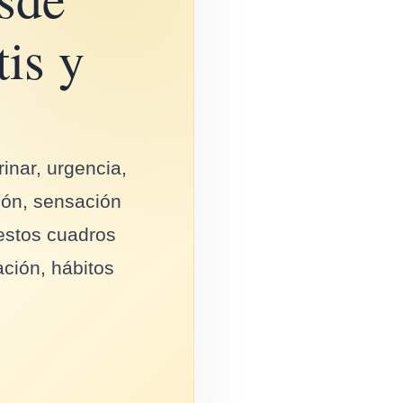
tis y
inar, urgencia,
ción, sensación
estos cuadros
ación, hábitos