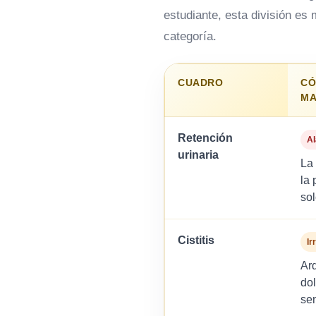
estudiante, esta división es
categoría.
CUADRO
CÓ
MA
Retención
A
urinaria
La 
la 
so
Cistitis
Ir
Ard
do
se