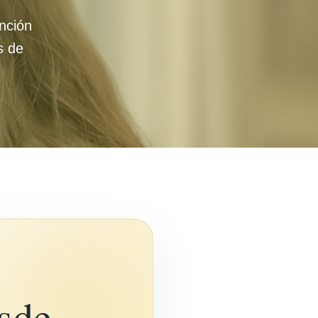
nción
os de
esde