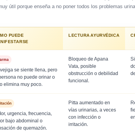
 muy útil porque enseña a no poner todos los problemas urin
MO PUEDE
LECTURA AYURVÉDICA
C
NIFESTARSE
Bloqueo de Apana
Si
larma
Vata, posible
do
vejiga se siente llena, pero
obstrucción o debilidad
de
persona no puede orinar o
funcional.
lo elimina muy poco.
Pitta aumentado en
Re
ritación
vías urinarias, a veces
fi
or, urgencia, frecuencia,
con infección o
em
lor bajo abdominal o
irritación.
nsación de quemazón.