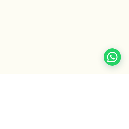
ACCESO EXCLUSIVO
¿Ya sos alumno de la escuela?
Ingresá al campus virtual para acceder a tus clases,