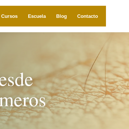
Cursos
Escuela
Blog
Contacto
esde
imeros