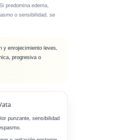
. Si predomina edema,
asmo o sensibilidad, se
y enrojecimiento leves,
mica, progresiva o
Vata
lor punzante, sensibilidad
espasmo.
mor o agitación posterior