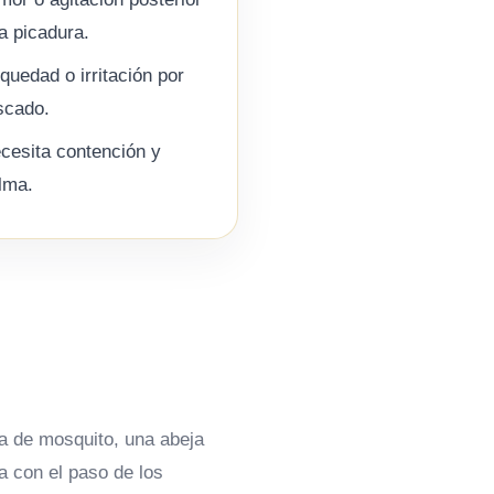
la picadura.
quedad o irritación por
scado.
cesita contención y
lma.
ra de mosquito, una abeja
a con el paso de los