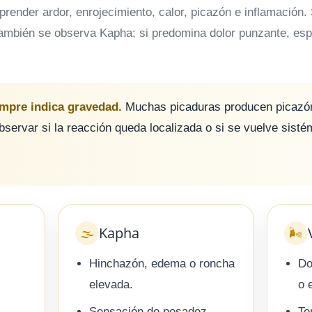
mprender ardor, enrojecimiento, calor, picazón e inflamación
ambién se observa Kapha; si predomina dolor punzante, esp
empre indica gravedad.
Muchas picaduras producen picazón 
bservar si la reacción queda localizada o si se vuelve sisté
Kapha
🌫️
🌬️
Hinchazón, edema o roncha
Do
elevada.
o 
Sensación de pesadez
Te