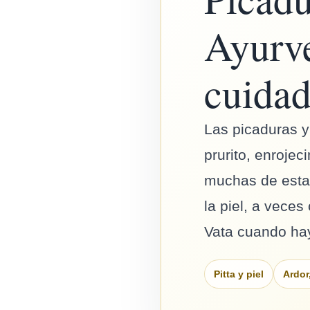
Ayurve
cuida
Las picaduras y
prurito, enroje
muchas de estas
la piel, a vec
Vata cuando hay
Pitta y piel
Ardor