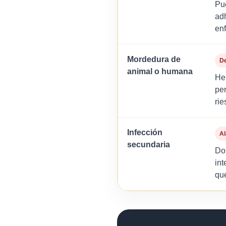
Pu
adh
en
Mordedura de
De
animal o humana
He
per
rie
Infección
A
secundaria
Dol
int
qu