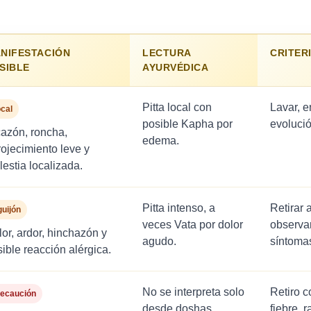
NIFESTACIÓN
LECTURA
CRITER
SIBLE
AYURVÉDICA
Pitta local con
Lavar, e
cal
posible Kapha por
evolució
cazón, roncha,
edema.
ojecimiento leve y
estia localizada.
Pitta intenso, a
Retirar a
uijón
veces Vata por dolor
observar
or, ardor, hinchazón y
agudo.
síntomas
ible reacción alérgica.
No se interpreta solo
Retiro c
ecaución
desde doshas.
fiebre, 