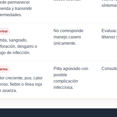
ede permanecer
síntomas
erida y transmitir
fermedades.
No corresponde
Evaluaci
rivar
manejo casero
tétanos 
rida, sangrado,
únicamente.
foración, desgarro o
sgo de infección.
Pitta agravado con
Consult
larma
posible
or creciente, pus, calor
complicación
enso, fiebre o línea roja
infecciosa.
e avanza.