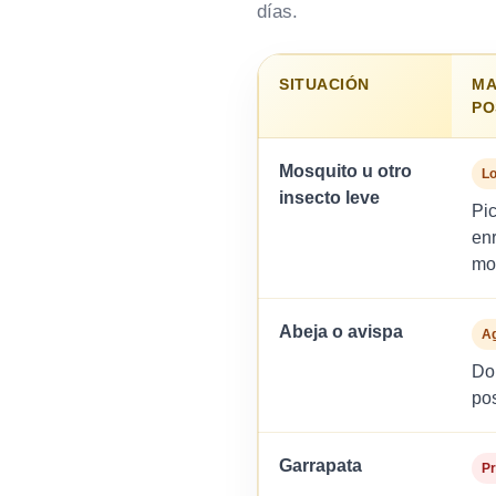
días.
SITUACIÓN
MA
PO
Mosquito u otro
Lo
insecto leve
Pi
enr
mol
Abeja o avispa
Ag
Dol
pos
Garrapata
Pr