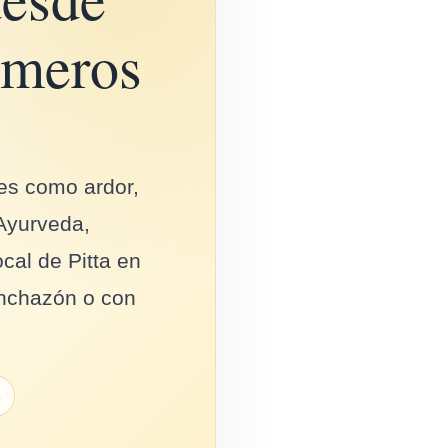
rimeros
es como ardor,
 Ayurveda,
cal de Pitta en
inchazón o con
s