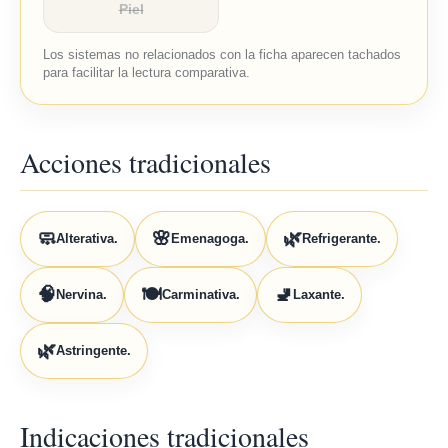
Piel
Los sistemas no relacionados con la ficha aparecen tachados
para facilitar la lectura comparativa.
Acciones tradicionales
🧼
🌸
🌿
Alterativa.
Emenagoga.
Refrigerante.
🧠
🍽️
🚽
Nervina.
Carminativa.
Laxante.
🌿
Astringente.
Indicaciones tradicionales