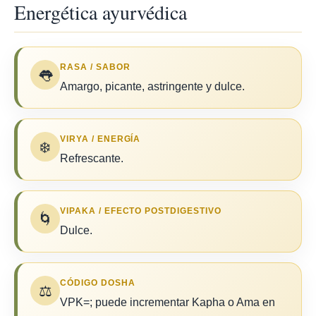
Energética ayurvédica
RASA / SABOR
👅
Amargo, picante, astringente y dulce.
VIRYA / ENERGÍA
❄️
Refrescante.
VIPAKA / EFECTO POSTDIGESTIVO
🌀
Dulce.
CÓDIGO DOSHA
⚖️
VPK=; puede incrementar Kapha o Ama en