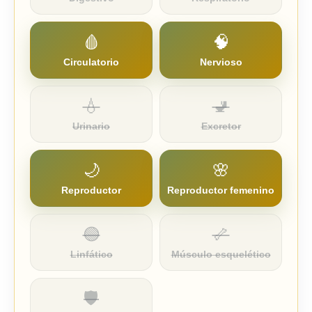
🩸
🧠
Circulatorio
Nervioso
💧
🚽
Urinario
Excretor
🌙
🌸
Reproductor
Reproductor femenino
🟢
🦴
Linfático
Músculo esquelético
🛡️