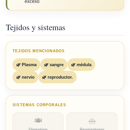
exceso
Tejidos y sistemas
TEJIDOS MENCIONADOS
🌿 Plasma
🌿 sangre
🌿 médula
🌿 nervio
🌿 reproductor.
SISTEMAS CORPORALES
🍽️
🫁
Digestivo
Respiratorio