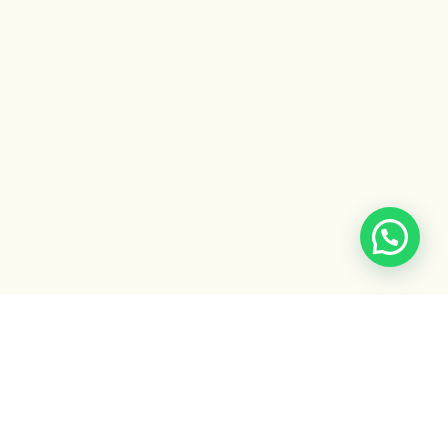
Escuela Ayurveda
by Gaiatri
Formaciones, cursos y recursos para integrar la sabiduría
ancestral del Ayurveda.