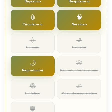
Digestivo
Respiratorio
🩸
🧠
Circulatorio
Nervioso
💧
🚽
Urinario
Excretor
🌙
🌸
Reproductor
Reproductor femenino
🟢
🦴
Linfático
Músculo esquelético
🛡️