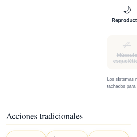
🌙
Reproduct
🦴
Múscul
esqueléti
Los sistemas n
tachados para f
Acciones tradicionales