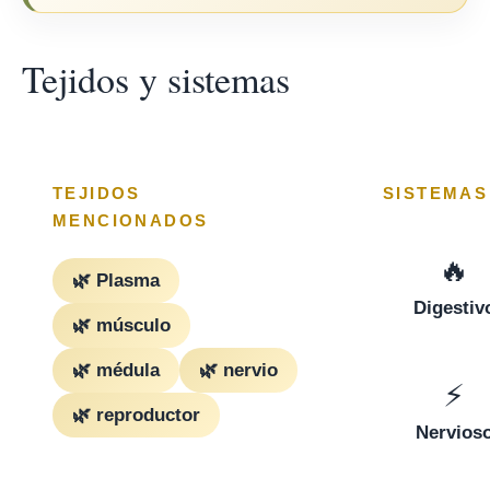
Tejidos y sistemas
TEJIDOS
SISTEMA
MENCIONADOS
🔥
🌿 Plasma
Digestiv
🌿 músculo
🌿 médula
🌿 nervio
⚡
🌿 reproductor
Nervios