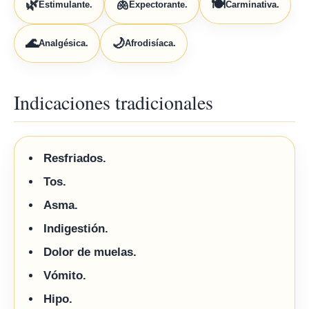
🌿
🫁
🍽️
Estimulante.
Expectorante.
Carminativa.
🌊
🌙
Analgésica.
Afrodisíaca.
Indicaciones tradicionales
Resfriados.
Tos.
Asma.
Indigestión.
Dolor de muelas.
Vómito.
Hipo.