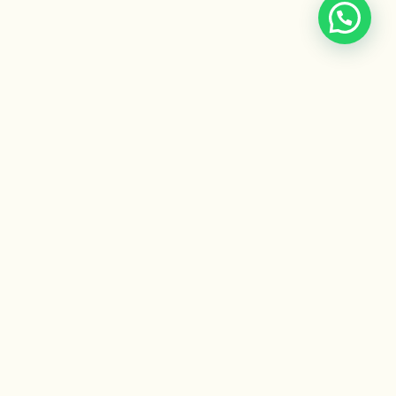
CONTACTO
info@escuelaayurveda.org.ar
WhatsApp: +54 9 11 2459-4376
Campus virtual