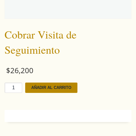
Cobrar Visita de
Seguimiento
$
26,200
Cobrar
AÑADIR AL CARRITO
Visita
de
Seguimiento
cantidad