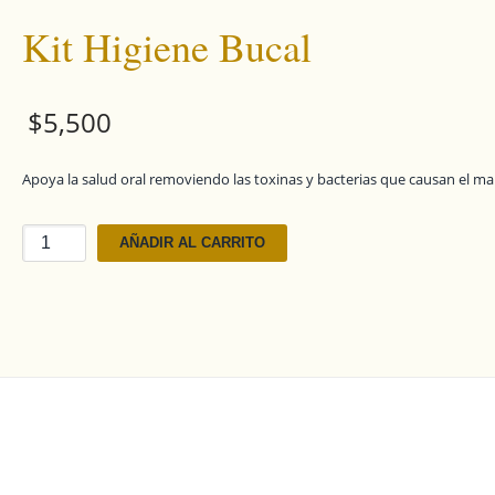
Kit Higiene Bucal
$
5,500
Apoya la salud oral removiendo las toxinas y bacterias que causan el mal
Kit
AÑADIR AL CARRITO
Higiene
Bucal
cantidad