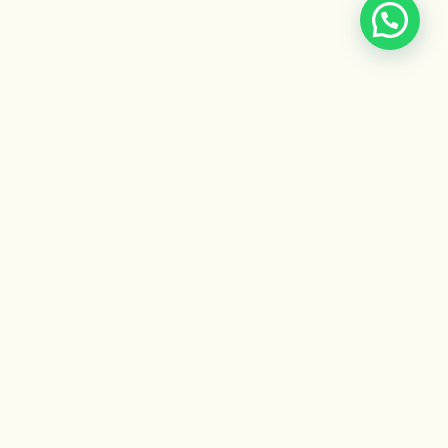
CONTACTO
info@escuelaayurveda.org.ar
WhatsApp: +54 9 11 2459-4376
Campus virtual