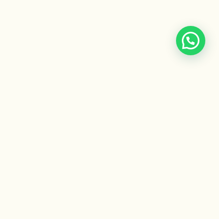
Escuela Ayurveda
by Gaiatri
Formaciones, cursos y recursos para integrar la sabiduría
ancestral del Ayurveda.