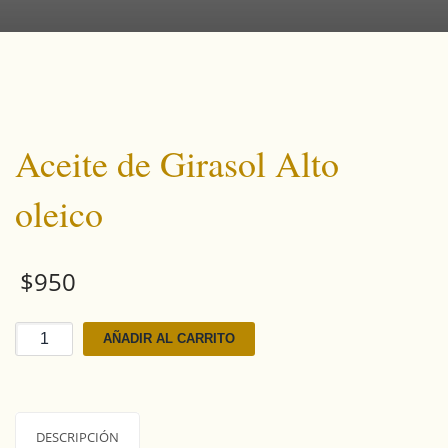
Aceite de Girasol Alto
oleico
$
950
Aceite
AÑADIR AL CARRITO
de
Girasol
Alto
oleico
DESCRIPCIÓN
cantidad