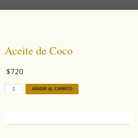
Aceite de Coco
$
720
Aceite
AÑADIR AL CARRITO
de
Coco
cantidad