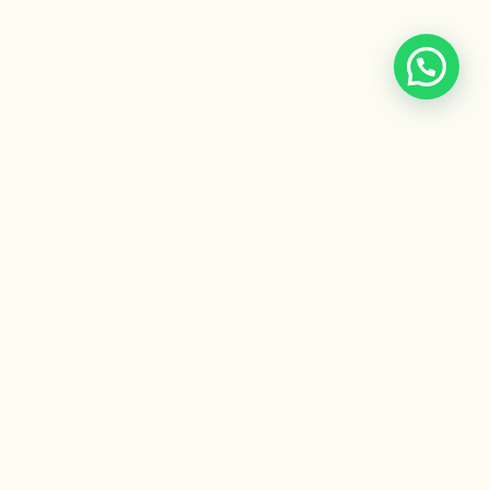
Escuela Ayurveda
by Gaiatri
Formaciones, cursos y recursos para integrar la sabiduría
ancestral del Ayurveda.
ACCESOS