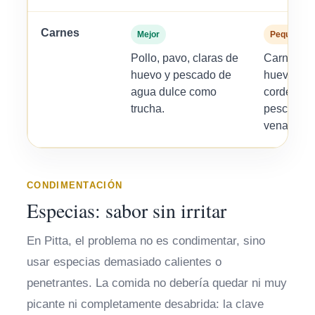
Carnes
Mejor
Pequeñas 
Pollo, pavo, claras de
Carne roja
huevo y pescado de
huevo ent
agua dulce como
cordero, c
trucha.
pescado g
venado.
CONDIMENTACIÓN
Especias: sabor sin irritar
En Pitta, el problema no es condimentar, sino
usar especias demasiado calientes o
penetrantes. La comida no debería quedar ni muy
picante ni completamente desabrida: la clave