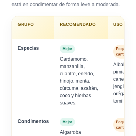
está en condimentar de forma leve a moderada.
GRUPO
RECOMENDADO
USO MOD
Especias
Mejor
Pequeñas
cantidades
Cardamomo,
Albahaca, 
manzanilla,
pimienta n
cilantro, eneldo,
canela, co
hinojo, menta,
jengibre fr
cúrcuma, azafrán,
orégano, 
coco y hierbas
tomillo.
suaves.
Condimentos
Mejor
Pequeñas
cantidades
Algarroba