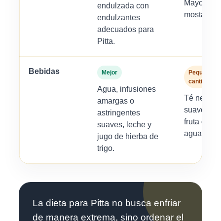
Mayonesa
endulzada con
mostaza d
endulzantes
adecuados para
Pitta.
Bebidas
Mejor
Pequeñas
cantidades
Agua, infusiones
Té negro o
amargas o
suave, jug
astringentes
fruta dilui
suaves, leche y
agua.
jugo de hierba de
trigo.
La dieta para Pitta no busca enfriar
de manera extrema, sino ordenar el