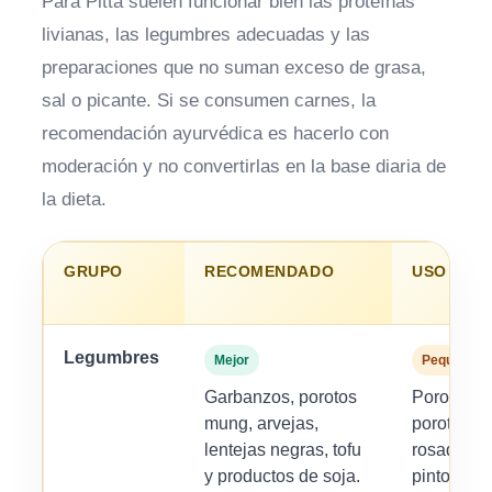
Para Pitta suelen funcionar bien las proteínas
livianas, las legumbres adecuadas y las
preparaciones que no suman exceso de grasa,
sal o picante. Si se consumen carnes, la
recomendación ayurvédica es hacerlo con
moderación y no convertirlas en la base diaria de
la dieta.
GRUPO
RECOMENDADO
USO MOD
Legumbres
Mejor
Pequeñas 
Garbanzos, porotos
Porotos ad
mung, arvejas,
porotos b
lentejas negras, tofu
rosados, 
y productos de soja.
pinto.