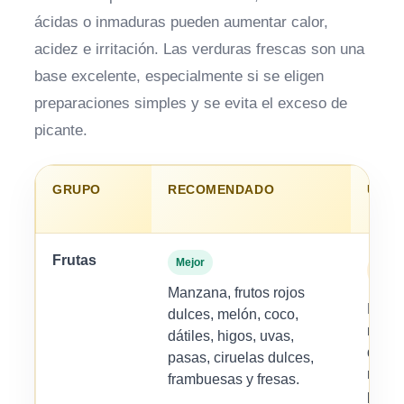
ácidas o inmaduras pueden aumentar calor,
acidez e irritación. Las verduras frescas son una
base excelente, especialmente si se eligen
preparaciones simples y se evita el exceso de
picante.
GRUPO
RECOMENDADO
USO
Frutas
Mejor
Pequ
canti
Manzana, frutos rojos
Bana
dulces, melón, coco,
madur
dátiles, higos, uvas,
dama
pasas, ciruelas dulces,
naran
frambuesas y fresas.
pomel