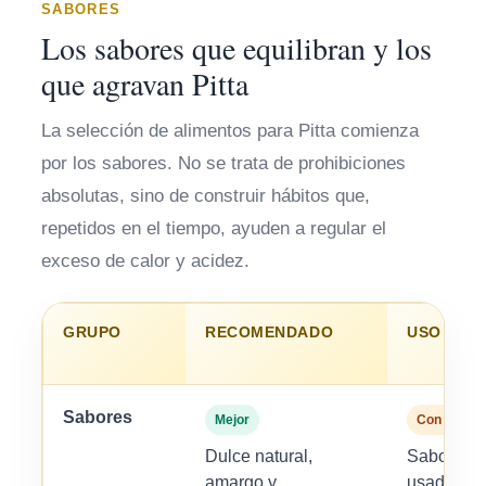
SABORES
Los sabores que equilibran y los
que agravan Pitta
La selección de alimentos para Pitta comienza
por los sabores. No se trata de prohibiciones
absolutas, sino de construir hábitos que,
repetidos en el tiempo, ayuden a regular el
exceso de calor y acidez.
GRUPO
RECOMENDADO
USO MOD
Sabores
Mejor
Con criteri
Dulce natural,
Sabores i
amargo y
usados de