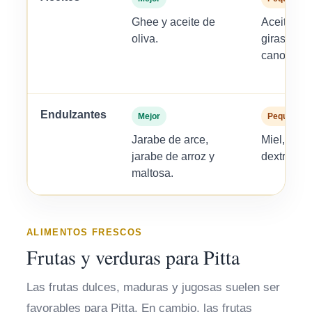
Ghee y aceite de
Aceite de 
oliva.
girasol, m
canola, so
Endulzantes
Mejor
Pequeñas 
Jarabe de arce,
Miel, azú
jarabe de arroz y
dextrosa y
maltosa.
ALIMENTOS FRESCOS
Frutas y verduras para Pitta
Las frutas dulces, maduras y jugosas suelen ser
favorables para Pitta. En cambio, las frutas