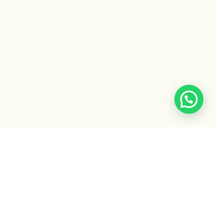
ACCESO EXCLUSIVO
¿Ya sos alumno de la escuela?
Ingresá al campus virtual para acceder a tus clases,