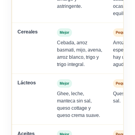
astringente.
ocasional
equilibrad
Cereales
Mejor
Pequeñas 
Cebada, arroz
Arroz integ
basmati, mijo, avena,
especialm
arroz blanco, trigo y
hay una c
trigo integral.
aguda de P
Lácteos
Mejor
Pequeñas 
Ghee, leche,
Quesos du
manteca sin sal,
sal.
queso cottage y
queso crema suave.
Aceites
Mejor
Pequeñas 