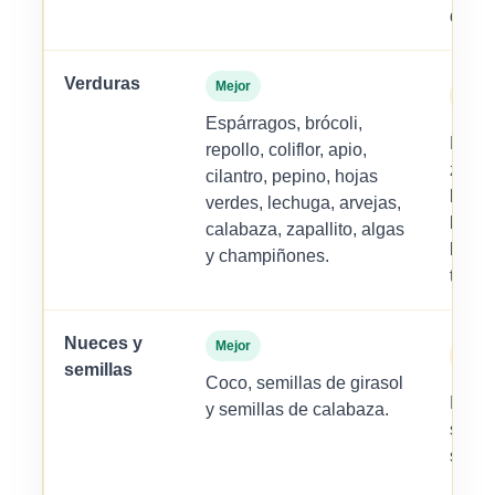
dulce
Verduras
Mejor
Pequ
canti
Espárragos, brócoli,
Remo
repollo, coliflor, apio,
zanah
cilantro, pepino, hojas
beren
verdes, lechuga, arvejas,
bien 
calabaza, zapallito, algas
batat
y champiñones.
tomat
Nueces y
Mejor
Pequ
canti
semillas
Coco, semillas de girasol
Piñon
y semillas de calabaza.
semil
sésa